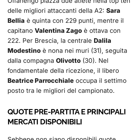
Offanengo piazza due atlete nella top ten
delle migliori attaccanti della A2:
Sara
Bellia
è quinta con 229 punti, mentre il
capitano
Valentina Zago
è ottava con
222. Per Brescia, la centrale
Dalila
Modestino
è nona nei muri (31), seguita
dalla compagna
Olivotto
(30). Nel
fondamentale della ricezione, il libero
Beatrice Parrocchiale
occupa il settimo
posto tra le migliori del campionato.
QUOTE PRE-PARTITA E PRINCIPALI
MERCATI DISPONIBILI
Sebbene non siano disponibili quote