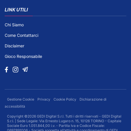
LINK UTILI
Chi Siamo
Come Contattarci
Disclaimer
Gioco Responsabile
Gestione Cookie
Privacy
Cookie Policy
Dichiarazione di
accessibilità
Copyright ©2026 GEDI Digital S.r.l. Tutti i diritti riservati - GEDI Digital
S.r.l. | Sede Legale: Via Ernesto Lugaro n. 15, 10126 TORINO - Capitale
Sociale Euro 1.051.844,00 i.v. - Partita Iva e Codice Fiscale:
0697891006 - Società soggetta all’attività e coordinamento di GEDI