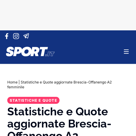
Vai al contenuto
Home
|
Statistiche e Quote aggiornate Brescia-Offanengo A2
femminile
STATISTICHE E QUOTE
Statistiche e Quote
aggiornate Brescia-
Offanengo A2