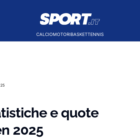
CALCIO
MOTORI
BASKET
TENNIS
025
tistiche e quote
en 2025