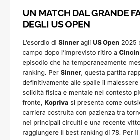
UN MATCH DAL GRANDE F
DEGLI US OPEN
L’esordio di
Sinner
agli
US Open
2025 è 
campo dopo l’imprevisto ritiro a
Cincin
episodio che ha temporaneamente messo
ranking. Per
Sinner
, questa partita rap
definitivamente alle spalle il malessere
solidità fisica e mentale nel contesto p
fronte,
Kopriva
si presenta come outsi
carriera costruita con pazienza tra torn
nei principali circuiti e una recente vitt
raggiungere il best ranking di 78. Per i