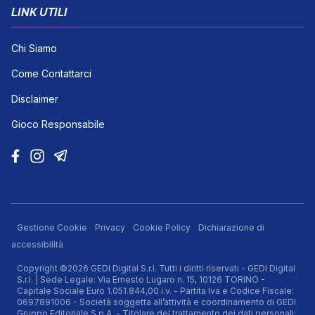
LINK UTILI
Chi Siamo
Come Contattarci
Disclaimer
Gioco Responsabile
Gestione Cookie
Privacy
Cookie Policy
Dichiarazione di
accessibilità
Copyright ©2026 GEDI Digital S.r.l. Tutti i diritti riservati - GEDI Digital
S.r.l. | Sede Legale: Via Ernesto Lugaro n. 15, 10126 TORINO -
Capitale Sociale Euro 1.051.844,00 i.v. - Partita Iva e Codice Fiscale:
0697891006 - Società soggetta all’attività e coordinamento di GEDI
Gruppo Editoriale S.p.A. - Titolare del trattamento dei dati personali: