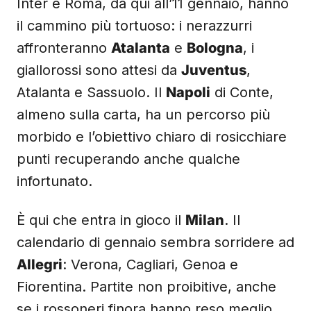
Inter e Roma, da qui all’11 gennaio, hanno
il cammino più tortuoso: i nerazzurri
affronteranno
Atalanta
e
Bologna
, i
giallorossi sono attesi da
Juventus
,
Atalanta e Sassuolo. Il
Napoli
di Conte,
almeno sulla carta, ha un percorso più
morbido e l’obiettivo chiaro di rosicchiare
punti recuperando anche qualche
infortunato.
È qui che entra in gioco il
Milan
. Il
calendario di gennaio sembra sorridere ad
Allegri
: Verona, Cagliari, Genoa e
Fiorentina. Partite non proibitive, anche
se i rossoneri finora hanno reso meglio