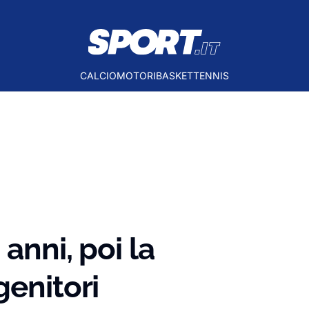
CALCIO
MOTORI
BASKET
TENNIS
anni, poi la
genitori