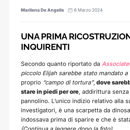
Marilena De Angelis
6 Marzo 2024
UNA PRIMA RICOSTRUZIONE
INQUIRENTI
Secondo quanto riportato da
Associate
piccolo Elijah sarebbe stato mandato a
proprio
“campo di tortura”
,
dove sarebbe
stare in piedi per ore
, addirittura senz
pannolino. L’unico indizio relativo alla
investigatori, è una scarpetta da dinos
indossava prima di sparire e che è stata
(Continua a leggere dopo la foto)