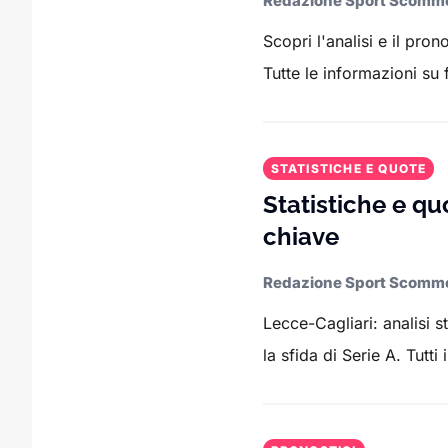
Redazione Sport Scomm
Scopri l'analisi e il p
Tutte le informazioni su 
STATISTICHE E QUOTE
Statistiche e qu
chiave
Redazione Sport Scomm
Lecce-Cagliari: analisi 
la sfida di Serie A. Tutti i