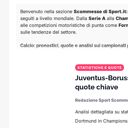
Benvenuto nella sezione
Scommesse di Sport.it
seguiti a livello mondiale. Dalla
Serie A
alla
Cham
alle competizioni motoristiche di punta come
For
sulle tendenze del settore.
Calcio: pronostici, quote e analisi sui campionati 
Il
calcio
è da sempre uno degli sport più amati da
campionati e tornei:
STATISTICHE E QUOTE
Serie A
e
Serie B
, con approfondimenti sulle sfid
Juventus-Boruss
Champions League
ed
Europa League
, per scop
quote chiave
Premier League
, la massima competizione ingl
Ogni settimana, analizziamo le partite più importa
Redazione Sport Scomm
consigli sulle
scommesse
più vantaggiose.
Analisi dettagliata su st
Basket: dall’NBA all’EuroLeague, le migliori quote
Dortmund in Champions L
Gli appassionati di
basket
possono trovare su
Spo