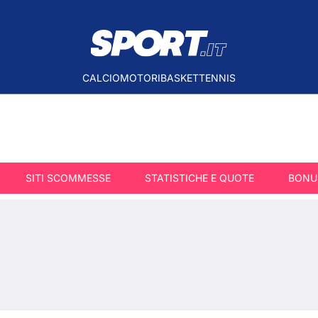
CALCIO
MOTORI
BASKET
TENNIS
SITI SCOMMESSE
STATISTICHE E QUOTE
BONU