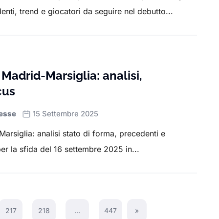
nti, trend e giocatori da seguire nel debutto...
Madrid-Marsiglia: analisi,
cus
esse
15 Settembre 2025
arsiglia: analisi stato di forma, precedenti e
per la sfida del 16 settembre 2025 in...
217
218
…
447
»
Next Page