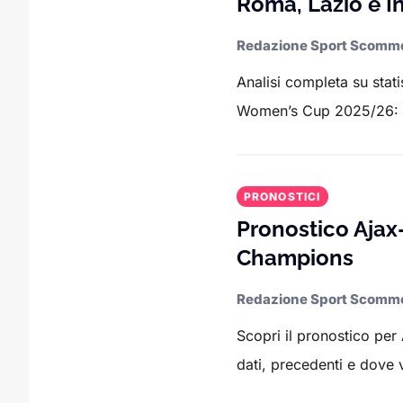
Roma, Lazio e In
Dallo
Super Bowl
per il
football americano
, al
T
Redazione Sport Scomm
sulle quote vincenti e sulle analisi dettagliate pe
Analisi completa su stati
eSports Betting: Scommesse su League of Legends,
Women’s Cup 2025/26: Ju
Gli
eSports
stanno guadagnando sempre più spaz
League of Legends, Overwatch e Heroes of 
FIFA e NBA 2K
, perfetti per gli amanti del calc
PRONOSTICI
Formula 1 e MotoGP eSport Championship
, l
Pronostico Ajax-I
Call of Duty, Battlefield e Smite
, tra gli FPS p
Champions
Ogni torneo ha le sue dinamiche e strategie, e no
possibilità di vittoria.
Redazione Sport Scomm
Che tu sia un esperto del
betting
o un appassionat
Scopri il pronostico per
pronostici, quote e risultati
degli eventi sportivi 
ogni disciplina, e resta sempre un passo avanti n
dati, precedenti e dove 