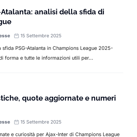
talanta: analisi della sfida di
gue
esse
15 Settembre 2025
lla sfida PSG-Atalanta in Champions League 2025-
 forma e tutte le informazioni utili per...
istiche, quote aggiornate e numeri
esse
15 Settembre 2025
rnate e curiosità per Ajax-Inter di Champions League