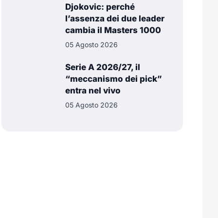
Djokovic: perché
t
, con focus sulle squadre favorite per il titolo e
l’assenza dei due leader
cambia il Masters 1000
05 Agosto 2026
ostici
per i tornei ATP e WTA, compresi gli
Serie A 2026/27, il
“meccanismo dei pick”
entra nel vivo
05 Agosto 2026
iù interessanti sui singoli match o sui vincitori
vare
quote aggiornate
e previsioni sui GP di