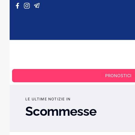
Vai al contenuto
PRONOSTICI
LE ULTIME NOTIZIE IN
Scommesse