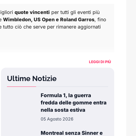
igliori
quote vincenti
per tutti gli eventi più
e
Wimbledon, US Open e Roland Garros
, fino
e tutto ciò che serve per rimanere aggiornati
iornamenti sulle
quote vincente
per i principali
LEGGI DI PIÙ
Ultime Notizie
olo.
 la vittoria.
 variare rapidamente.
Formula 1, la guerra
squadre
per fornirti pronostici accurati e
fredda delle gomme entra
nella sosta estiva
05 Agosto 2026
Montreal senza Sinner e
, come l’
NBA
e l’
EuroLeague
. Grazie all’analisi