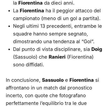
la
Fiorentina
da dieci anni.
La
Fiorentina
ha il peggior attacco del
campionato (meno di un gol a partita).
Negli ultimi 13 precedenti, entrambe le
squadre hanno sempre segnato,
dimostrando una tendenza al “Gol”.
Dal punto di vista disciplinare, sia
Doig
(Sassuolo) che
Ranieri
(Fiorentina)
sono diffidati.
In conclusione,
Sassuolo
e
Fiorentina
si
affrontano in un match dal pronostico
incerto, con quote che fotografano
perfettamente l’equilibrio tra le due