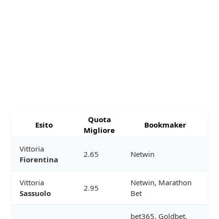
Quota
Esito
Bookmaker
Migliore
Vittoria
2.65
Netwin
Fiorentina
Vittoria
Netwin, Marathon
2.95
Sassuolo
Bet
bet365, Goldbet,