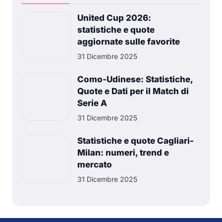
United Cup 2026:
statistiche e quote
aggiornate sulle favorite
31 Dicembre 2025
Como-Udinese: Statistiche,
Quote e Dati per il Match di
Serie A
31 Dicembre 2025
Statistiche e quote Cagliari-
Milan: numeri, trend e
mercato
31 Dicembre 2025