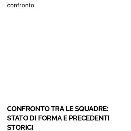
confronto.
CONFRONTO TRA LE SQUADRE:
STATO DI FORMA E PRECEDENTI
STORICI