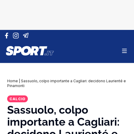
Vai al contenuto
Home
|
Sassuolo, colpo importante a Cagliari: decidono Laurienté e
Pinamonti
CALCIO
Sassuolo, colpo
importante a Cagliari:
decidono Laurienté e