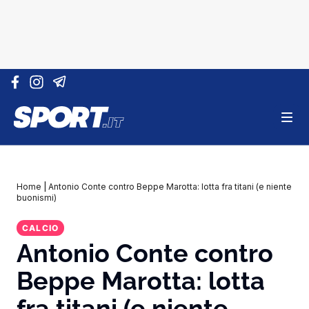
Vai al contenuto
Home
|
Antonio Conte contro Beppe Marotta: lotta fra titani (e niente
buonismi)
CALCIO
Antonio Conte contro
Beppe Marotta: lotta
fra titani (e niente