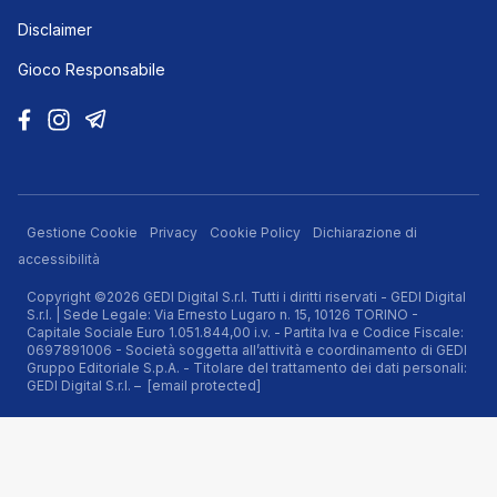
Disclaimer
Gioco Responsabile
Gestione Cookie
Privacy
Cookie Policy
Dichiarazione di
accessibilità
Copyright ©2026 GEDI Digital S.r.l. Tutti i diritti riservati - GEDI Digital
S.r.l. | Sede Legale: Via Ernesto Lugaro n. 15, 10126 TORINO -
Capitale Sociale Euro 1.051.844,00 i.v. - Partita Iva e Codice Fiscale:
0697891006 - Società soggetta all’attività e coordinamento di GEDI
Gruppo Editoriale S.p.A. - Titolare del trattamento dei dati personali:
GEDI Digital S.r.l. –
[email protected]