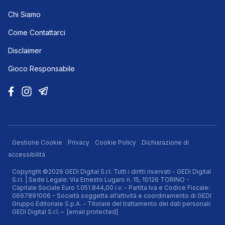
Chi Siamo
Come Contattarci
Disclaimer
Gioco Responsabile
Gestione Cookie
Privacy
Cookie Policy
Dichiarazione di
accessibilità
Copyright ©2026 GEDI Digital S.r.l. Tutti i diritti riservati - GEDI Digital
S.r.l. | Sede Legale: Via Ernesto Lugaro n. 15, 10126 TORINO -
Capitale Sociale Euro 1.051.844,00 i.v. - Partita Iva e Codice Fiscale:
0697891006 - Società soggetta all’attività e coordinamento di GEDI
Gruppo Editoriale S.p.A. - Titolare del trattamento dei dati personali:
GEDI Digital S.r.l. –
[email protected]