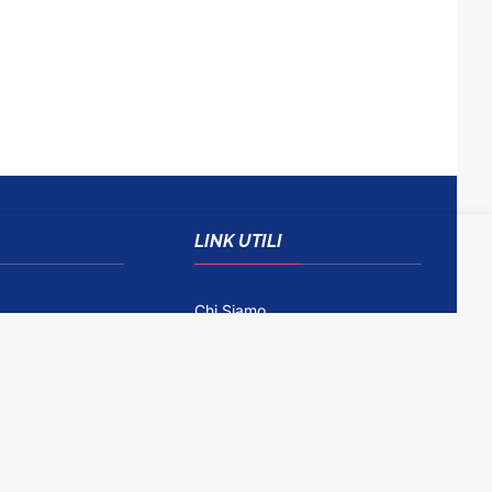
LINK UTILI
Chi Siamo
Come Contattarci
Disclaimer
Gioco Responsabile