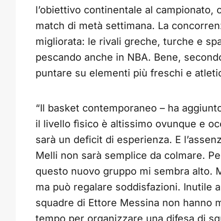
l’obiettivo continentale al campionato, c
match di metà settimana. La concorren
migliorata: le rivali greche, turche e 
pescando anche in NBA. Bene, secondo m
puntare su elementi più freschi e atletic
“Il basket contemporaneo – ha aggiunto 
il livello fìsico è altissimo ovunque e oc
sarà un deficit di esperienza. E l’asse
Melli non sarà semplice da colmare. Per
questo nuovo gruppo mi sembra alto. M
ma può regalare soddisfazioni. Inutile a
squadre di Ettore Messina non hanno m
tempo per organizzare una difesa di sq