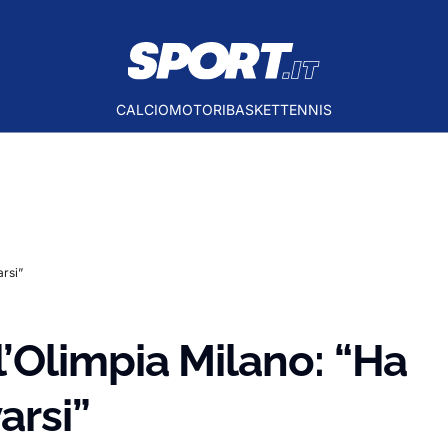
CALCIO
MOTORI
BASKET
TENNIS
arsi”
’Olimpia Milano: “Ha
arsi”