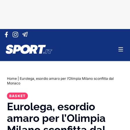
Vai al contenuto
Home
|
Eurolega, esordio amaro per l’Olimpia Milano sconfitta dal
Monaco
BASKET
Eurolega, esordio
amaro per l’Olimpia
Milano sconfitta dal