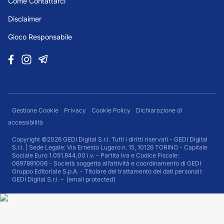
Come Contattarci
Disclaimer
Gioco Responsabile
Gestione Cookie
Privacy
Cookie Policy
Dichiarazione di
accessibilità
Copyright ©2026 GEDI Digital S.r.l. Tutti i diritti riservati - GEDI Digital
S.r.l. | Sede Legale: Via Ernesto Lugaro n. 15, 10126 TORINO - Capitale
Sociale Euro 1.051.844,00 i.v. - Partita Iva e Codice Fiscale:
0697891006 - Società soggetta all’attività e coordinamento di GEDI
Gruppo Editoriale S.p.A. - Titolare del trattamento dei dati personali:
GEDI Digital S.r.l. –
[email protected]