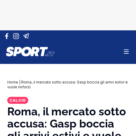
Vai al contenuto
Home
|
Roma, il mercato sotto accusa: Gasp boccia gli arrivi estivi e
vuole rinforzi
CALCIO
Roma, il mercato sotto
accusa: Gasp boccia
gli arrivi estivi e vuole