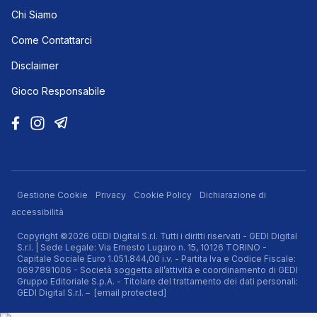
Chi Siamo
Come Contattarci
Disclaimer
Gioco Responsabile
Gestione Cookie
Privacy
Cookie Policy
Dichiarazione di
accessibilità
Copyright ©2026 GEDI Digital S.r.l. Tutti i diritti riservati - GEDI Digital
S.r.l. | Sede Legale: Via Ernesto Lugaro n. 15, 10126 TORINO -
Capitale Sociale Euro 1.051.844,00 i.v. - Partita Iva e Codice Fiscale:
0697891006 - Società soggetta all’attività e coordinamento di GEDI
Gruppo Editoriale S.p.A. - Titolare del trattamento dei dati personali:
GEDI Digital S.r.l. –
[email protected]