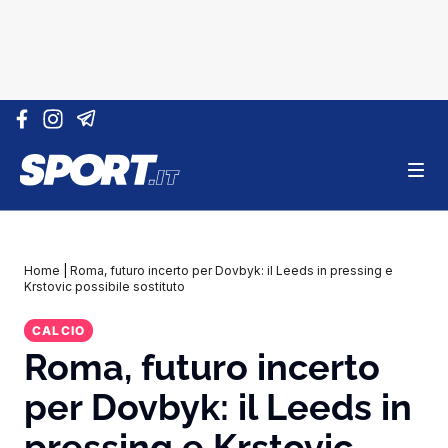
Vai al contenuto
Home
|
Roma, futuro incerto per Dovbyk: il Leeds in pressing e
Krstovic possibile sostituto
CALCIO
Roma, futuro incerto
per Dovbyk: il Leeds in
pressing e Krstovic