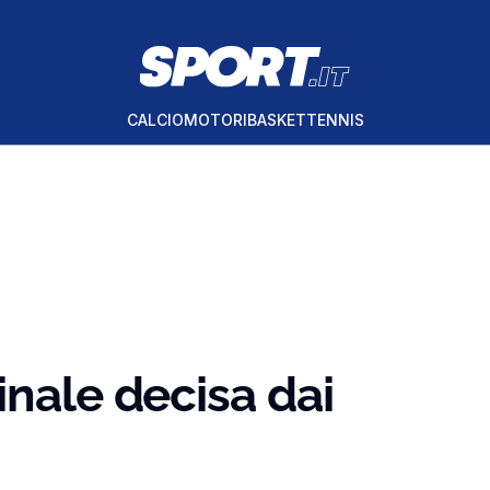
CALCIO
MOTORI
BASKET
TENNIS
inale decisa dai