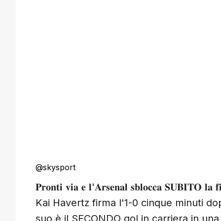
@skysport
𝐏𝐫𝐨𝐧𝐭𝐢 𝐯𝐢𝐚 𝐞 𝐥'𝐀𝐫𝐬𝐞𝐧𝐚𝐥 𝐬𝐛𝐥𝐨𝐜𝐜𝐚 𝐒𝐔𝐁𝐈𝐓𝐎 𝐥𝐚 
Kai Havertz firma l'1-0 cinque minuti dopo 
suo è il SECONDO gol in carriera in una