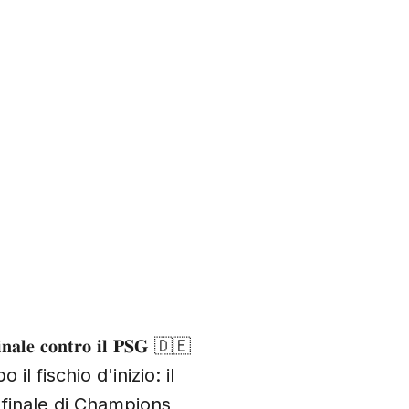
𝐟𝐢𝐧𝐚𝐥𝐞 𝐜𝐨𝐧𝐭𝐫𝐨 𝐢𝐥 𝐏𝐒𝐆 🇩🇪
il fischio d'inizio: il
 finale di Champions