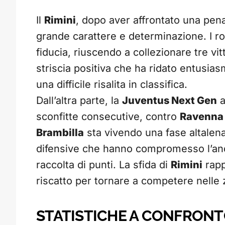
Il
Rimini
, dopo aver affrontato una pena
grande carattere e determinazione. I r
fiducia, riuscendo a collezionare tre vit
striscia positiva che ha ridato entusias
una difficile risalita in classifica.
Dall’altra parte, la
Juventus Next Gen
a
sconfitte consecutive, contro
Ravenna
Brambilla
sta vivendo una fase altalena
difensive che hanno compromesso l’anda
raccolta di punti. La sfida di
Rimini
rapp
riscatto per tornare a competere nelle z
STATISTICHE A CONFRONT