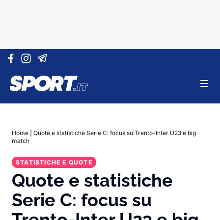
Vai al contenuto
Home
|
Quote e statistiche Serie C: focus su Trento-Inter U23 e big
match
STATISTICHE E QUOTE
Quote e statistiche
Serie C: focus su
Trento-Inter U23 e big