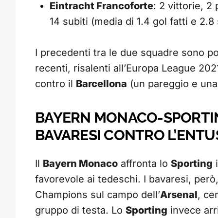
Eintracht Francoforte
: 2 vittorie, 
14 subiti (media di 1.4 gol fatti e 2.8 
I precedenti tra le due squadre sono poc
recenti, risalenti all’Europa League 2021
contro il
Barcellona
(un pareggio e una v
BAYERN MONACO-SPORTING
BAVARESI CONTRO L’ENTU
Il
Bayern Monaco
affronta lo
Sporting
i
favorevole ai tedeschi. I bavaresi, però,
Champions sul campo dell’
Arsenal
, ce
gruppo di testa. Lo
Sporting
invece arr