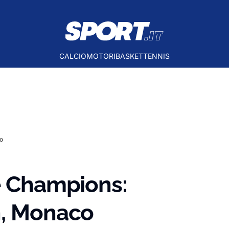
CALCIO
MOTORI
BASKET
TENNIS
co
e Champions:
n, Monaco