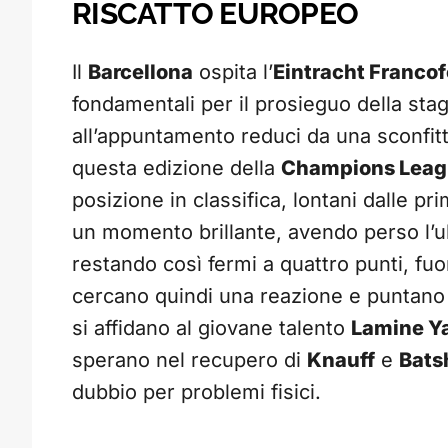
RISCATTO EUROPEO
Il
Barcellona
ospita l’
Eintracht Francof
fondamentali per il prosieguo della sta
all’appuntamento reduci da una sconfit
questa edizione della
Champions Lea
posizione in classifica, lontani dalle p
un momento brillante, avendo perso l’ul
restando così fermi a quattro punti, fuo
cercano quindi una reazione e puntano su
si affidano al giovane talento
Lamine Y
sperano nel recupero di
Knauff
e
Bats
dubbio per problemi fisici.