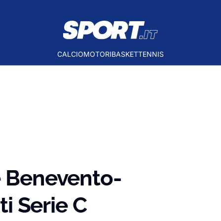
CALCIO
MOTORI
BASKET
TENNIS
e Benevento-
ti Serie C