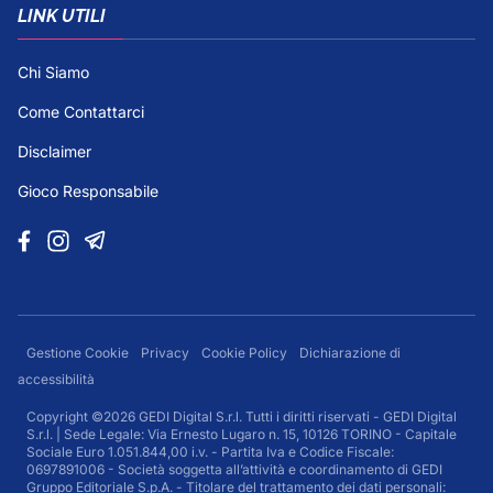
LINK UTILI
Chi Siamo
Come Contattarci
Disclaimer
Gioco Responsabile
Gestione Cookie
Privacy
Cookie Policy
Dichiarazione di
accessibilità
Copyright ©2026 GEDI Digital S.r.l. Tutti i diritti riservati - GEDI Digital
S.r.l. | Sede Legale: Via Ernesto Lugaro n. 15, 10126 TORINO - Capitale
Sociale Euro 1.051.844,00 i.v. - Partita Iva e Codice Fiscale:
0697891006 - Società soggetta all’attività e coordinamento di GEDI
Gruppo Editoriale S.p.A. - Titolare del trattamento dei dati personali: