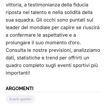
vittoria, a testimonianza della fiducia
riposta nel talento e nella solidità della
sua squadra. Gli occhi sono puntati sul
leader del mondiale per capire se riuscirà
a confermare le aspettative e a
prolungare il suo momento d’oro.
Consulta le nostre previsioni, analizziamo
dati, statistiche e trend per offrirti un
quadro completo sugli eventi sportivi più
importanti!
ARGOMENTI
Eventi sportivi