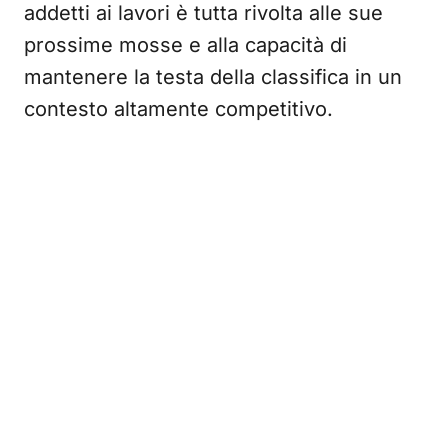
addetti ai lavori è tutta rivolta alle sue
prossime mosse e alla capacità di
mantenere la testa della classifica in un
contesto altamente competitivo.