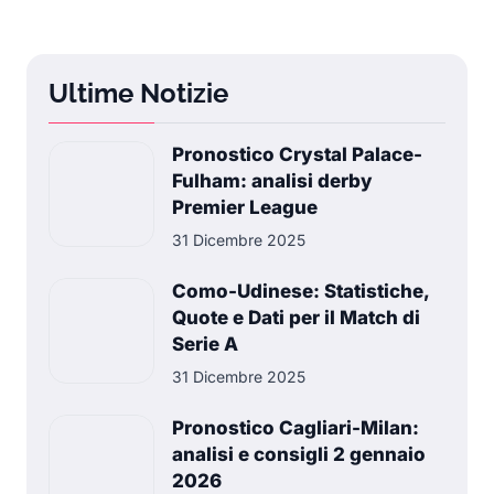
Ultime Notizie
Pronostico Crystal Palace-
Fulham: analisi derby
Premier League
31 Dicembre 2025
Como-Udinese: Statistiche,
Quote e Dati per il Match di
Serie A
31 Dicembre 2025
Pronostico Cagliari-Milan:
analisi e consigli 2 gennaio
2026