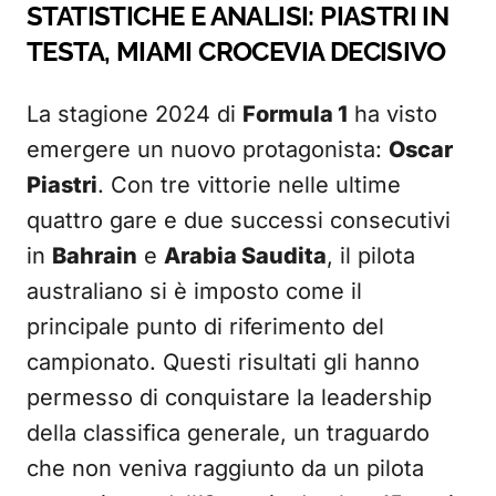
STATISTICHE E ANALISI: PIASTRI IN
TESTA, MIAMI CROCEVIA DECISIVO
La stagione 2024 di
Formula 1
ha visto
emergere un nuovo protagonista:
Oscar
Piastri
. Con tre vittorie nelle ultime
quattro gare e due successi consecutivi
in
Bahrain
e
Arabia Saudita
, il pilota
australiano si è imposto come il
principale punto di riferimento del
campionato. Questi risultati gli hanno
permesso di conquistare la leadership
della classifica generale, un traguardo
che non veniva raggiunto da un pilota