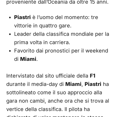
proveniente dall’Oceania da oltre 15 anni.
Piastri
è l’uomo del momento: tre
vittorie in quattro gare.
Leader della classifica mondiale per la
prima volta in carriera.
Favorito dai pronostici per il weekend
di
Miami
.
Intervistato dal sito ufficiale della
F1
durante il media-day di
Miami
,
Piastri
ha
sottolineato come il suo approccio alla
gara non cambi, anche ora che si trova al
vertice della classifica. Il pilota ha