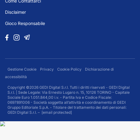
Come Contattarci
Disclaimer
Gioco Responsabile
Gestione Cookie
Privacy
Cookie Policy
Dichiarazione di
accessibilità
Copyright ©2026 GEDI Digital S.r.l. Tutti i diritti riservati - GEDI Digital
S.r.l. | Sede Legale: Via Ernesto Lugaro n. 15, 10126 TORINO - Capitale
Sociale Euro 1.051.844,00 i.v. - Partita Iva e Codice Fiscale:
0697891006 - Società soggetta all’attività e coordinamento di GEDI
Gruppo Editoriale S.p.A. - Titolare del trattamento dei dati personali:
GEDI Digital S.r.l. –
[email protected]