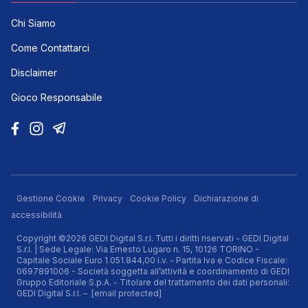
Chi Siamo
Come Contattarci
Disclaimer
Gioco Responsabile
Gestione Cookie
Privacy
Cookie Policy
Dichiarazione di
accessibilità
Copyright ©2026 GEDI Digital S.r.l. Tutti i diritti riservati - GEDI Digital
S.r.l. | Sede Legale: Via Ernesto Lugaro n. 15, 10126 TORINO -
Capitale Sociale Euro 1.051.844,00 i.v. - Partita Iva e Codice Fiscale:
0697891006 - Società soggetta all’attività e coordinamento di GEDI
Gruppo Editoriale S.p.A. - Titolare del trattamento dei dati personali:
GEDI Digital S.r.l. –
[email protected]