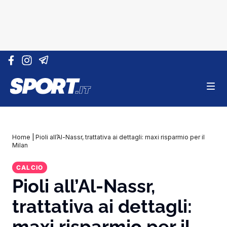
Vai al contenuto
Home
|
Pioli all’Al-Nassr, trattativa ai dettagli: maxi risparmio per il
Milan
CALCIO
Pioli all’Al-Nassr,
trattativa ai dettagli:
maxi risparmio per il