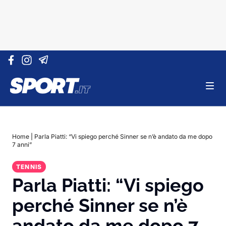
Vai al contenuto
Home
|
Parla Piatti: “Vi spiego perché Sinner se n’è andato da me dopo
7 anni”
TENNIS
Parla Piatti: “Vi spiego
perché Sinner se n’è
andato da me dopo 7