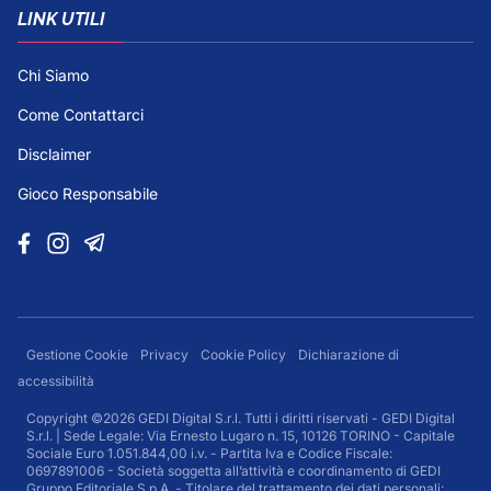
LINK UTILI
Chi Siamo
Come Contattarci
Disclaimer
Gioco Responsabile
Gestione Cookie
Privacy
Cookie Policy
Dichiarazione di
accessibilità
Copyright ©2026 GEDI Digital S.r.l. Tutti i diritti riservati - GEDI Digital
S.r.l. | Sede Legale: Via Ernesto Lugaro n. 15, 10126 TORINO - Capitale
Sociale Euro 1.051.844,00 i.v. - Partita Iva e Codice Fiscale:
0697891006 - Società soggetta all’attività e coordinamento di GEDI
Gruppo Editoriale S.p.A. - Titolare del trattamento dei dati personali: