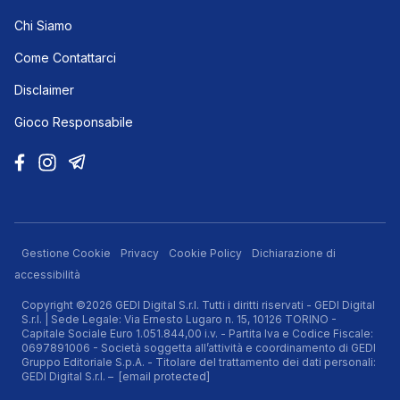
Chi Siamo
Come Contattarci
Disclaimer
Gioco Responsabile
Gestione Cookie
Privacy
Cookie Policy
Dichiarazione di
accessibilità
Copyright ©2026 GEDI Digital S.r.l. Tutti i diritti riservati - GEDI Digital
S.r.l. | Sede Legale: Via Ernesto Lugaro n. 15, 10126 TORINO -
Capitale Sociale Euro 1.051.844,00 i.v. - Partita Iva e Codice Fiscale:
0697891006 - Società soggetta all’attività e coordinamento di GEDI
Gruppo Editoriale S.p.A. - Titolare del trattamento dei dati personali:
GEDI Digital S.r.l. –
[email protected]