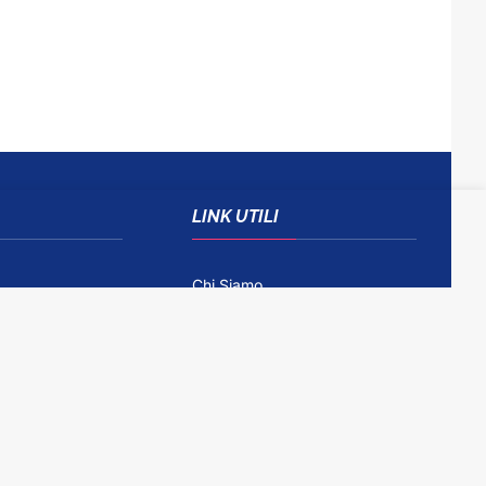
LINK UTILI
Chi Siamo
Come Contattarci
Disclaimer
Gioco Responsabile