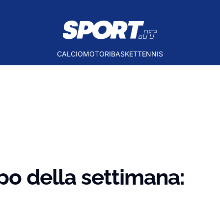
CALCIO
MOTORI
BASKET
TENNIS
opo della settimana: