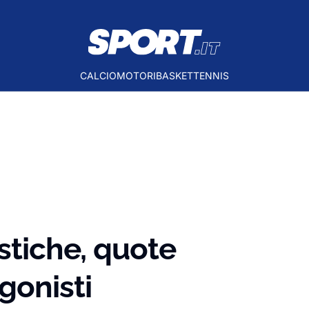
CALCIO
MOTORI
BASKET
TENNIS
stiche, quote
gonisti