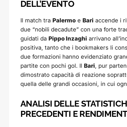
DELL’EVENTO
Il match tra
Palermo
e
Bari
accende i rif
due “nobili decadute” con una forte trad
guidati da
Pippo Inzaghi
arrivano all’i
positiva, tanto che i bookmakers li consi
due formazioni hanno evidenziato gran
partite con pochi gol. Il
Bari
, pur parte
dimostrato capacità di reazione soprattu
quella delle grandi occasioni, in cui ogn
ANALISI DELLE STATISTIC
PRECEDENTI E RENDIMEN