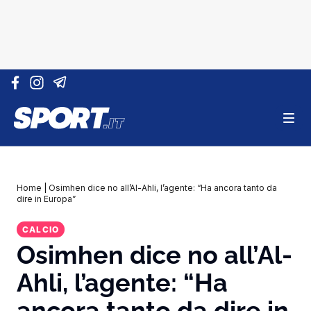
Vai al contenuto
Home
|
Osimhen dice no all’Al-Ahli, l’agente: “Ha ancora tanto da
dire in Europa”
CALCIO
Osimhen dice no all’Al-
Ahli, l’agente: “Ha
ancora tanto da dire in