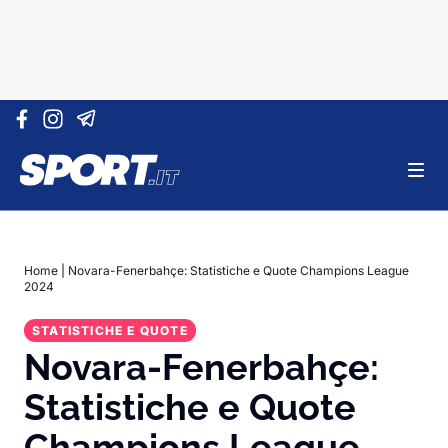
Vai al contenuto
Home
|
Novara-Fenerbahçe: Statistiche e Quote Champions League
2024
STATISTICHE E QUOTE
Novara-Fenerbahçe:
Statistiche e Quote
Champions League