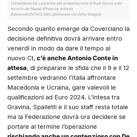
Il presidente De Laurentiis alla presentazione di Rudi Garcia com
tecnico del Napoli (Photo by Antonio
Balasco/KONTROLAB/LightRocket via Getty Images)
Secondo quanto emerge da Coverciano la
decisione definitiva dovrà arrivare entro
venerdì in modo da dare il tempo al
nuovo Ct,
c’è anche Antonio Conte in
attesa
, di preparare le sfida che il 9 e il 12
settembre vedranno l’Italia affrontare
Macedonia e Ucraina, gare valevoli le
qualificazioni ad Euro 2024. L’intesa tra
Gravina, Spalletti e il suo staff resta totale
ma la Federazione dovrà ora decidere se
portare al termine l’operazione
rischiando anche un contenzioso con De