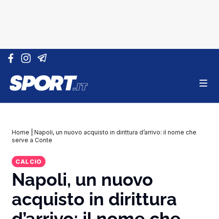
Vai al contenuto
Home
|
Napoli, un nuovo acquisto in dirittura d’arrivo: il nome che
serve a Conte
CALCIO
Napoli, un nuovo
acquisto in dirittura
d’arrivo: il nome che