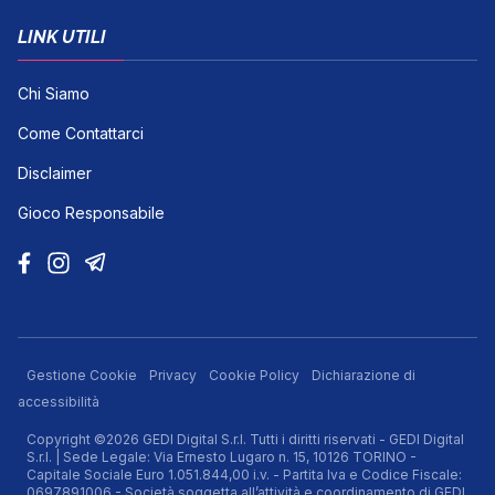
LINK UTILI
Chi Siamo
Come Contattarci
Disclaimer
Gioco Responsabile
Gestione Cookie
Privacy
Cookie Policy
Dichiarazione di
accessibilità
Copyright ©2026 GEDI Digital S.r.l. Tutti i diritti riservati - GEDI Digital
S.r.l. | Sede Legale: Via Ernesto Lugaro n. 15, 10126 TORINO -
Capitale Sociale Euro 1.051.844,00 i.v. - Partita Iva e Codice Fiscale:
0697891006 - Società soggetta all’attività e coordinamento di GEDI