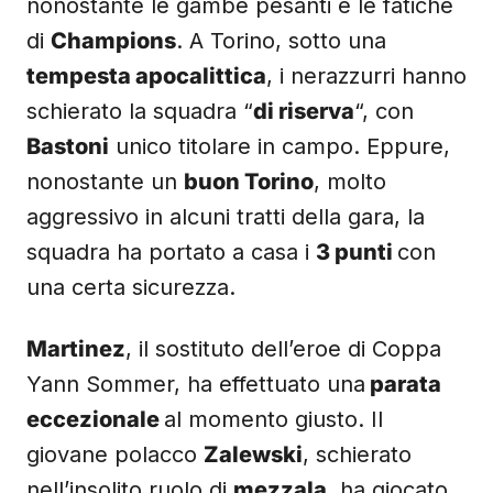
nonostante le gambe pesanti e le fatiche
di
Champions
. A Torino, sotto una
tempesta apocalittica
, i nerazzurri hanno
schierato la squadra “
di riserva
“, con
Bastoni
unico titolare in campo. Eppure,
nonostante un
buon Torino
, molto
aggressivo in alcuni tratti della gara, la
squadra ha portato a casa i
3 punti
con
una certa sicurezza.
Martinez
, il sostituto dell’eroe di Coppa
Yann Sommer, ha effettuato una
parata
eccezionale
al momento giusto. Il
giovane polacco
Zalewski
, schierato
nell’insolito ruolo di
mezzala
, ha giocato