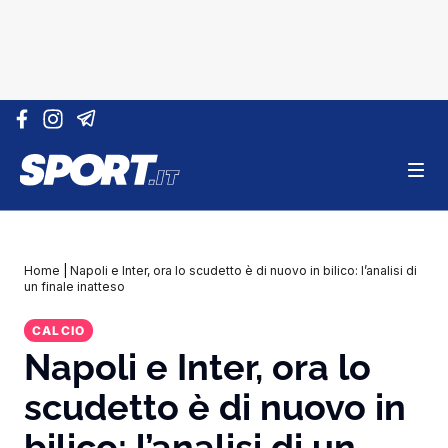
Vai al contenuto
Home
|
Napoli e Inter, ora lo scudetto è di nuovo in bilico: l’analisi di
un finale inatteso
CALCIO
Napoli e Inter, ora lo
scudetto è di nuovo in
bilico: l’analisi di un