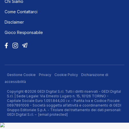
Chi Siamo
Come Contattarci
Disclaimer
Gioco Responsabile
Gestione Cookie
Privacy
Cookie Policy
Dichiarazione di
accessibilità
Copyright ©2026 GEDI Digital S.r.l. Tutti i diritti riservati - GEDI Digital
S.r.l. | Sede Legale: Via Ernesto Lugaro n. 15, 10126 TORINO -
Capitale Sociale Euro 1.051.844,00 i.v. - Partita Iva e Codice Fiscale:
0697891006 - Società soggetta all’attività e coordinamento di GEDI
Gruppo Editoriale S.p.A. - Titolare del trattamento dei dati personali:
GEDI Digital S.r.l. –
[email protected]