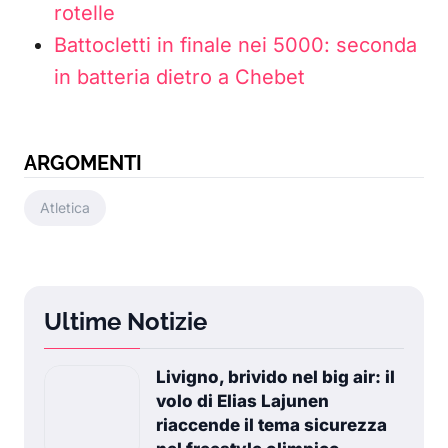
rotelle
Battocletti in finale nei 5000: seconda
in batteria dietro a Chebet
ARGOMENTI
Atletica
Ultime Notizie
Livigno, brivido nel big air: il
volo di Elias Lajunen
riaccende il tema sicurezza