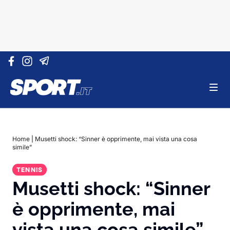
Vai al contenuto
Home
|
Musetti shock: “Sinner è opprimente, mai vista una cosa
simile”
TENNIS
Musetti shock: “Sinner
è opprimente, mai
vista una cosa simile”