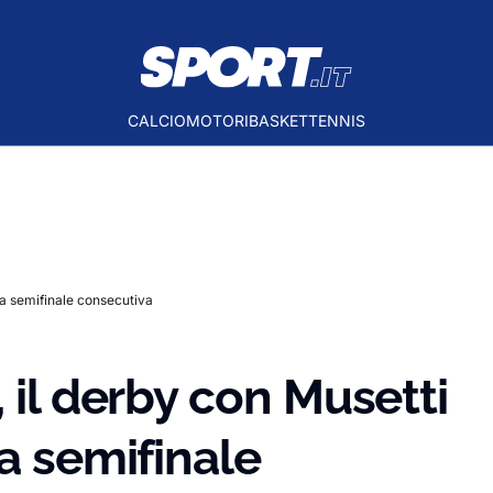
CALCIO
MOTORI
BASKET
TENNIS
na semifinale consecutiva
 il derby con Musetti
a semifinale