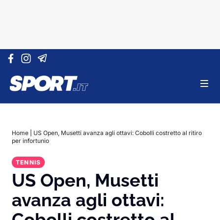
Vai al contenuto
Home
|
US Open, Musetti avanza agli ottavi: Cobolli costretto al ritiro
per infortunio
TENNIS
US Open, Musetti
avanza agli ottavi:
Cobolli costretto al