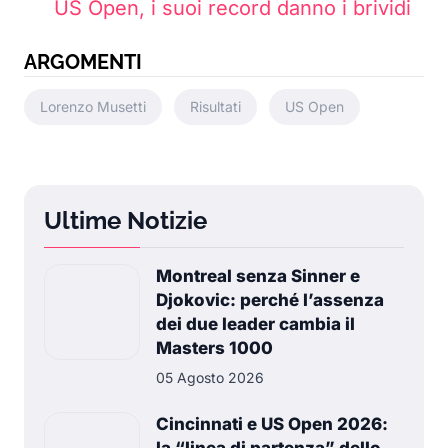
US Open, i suoi record danno i brividi
ARGOMENTI
Lorenzo Musetti
Risultati
US Open
Ultime Notizie
Montreal senza Sinner e
Djokovic: perché l’assenza
dei due leader cambia il
Masters 1000
05 Agosto 2026
Cincinnati e US Open 2026:
la “linea di partenza” dello