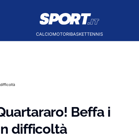
CALCIO
MOTORI
BASKET
TENNIS
ifficoltà
uartararo! Beffa i
 difficoltà