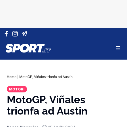
Vai al contenuto
Home
|
MotoGP, Viñales trionfa ad Austin
MOTORI
MotoGP, Viñales
trionfa ad Austin