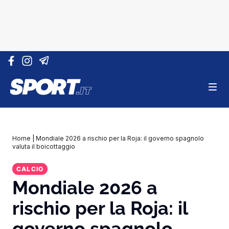
Vai al contenuto
Home
|
Mondiale 2026 a rischio per la Roja: il governo spagnolo
valuta il boicottaggio
CALCIO
Mondiale 2026 a
rischio per la Roja: il
governo spagnolo