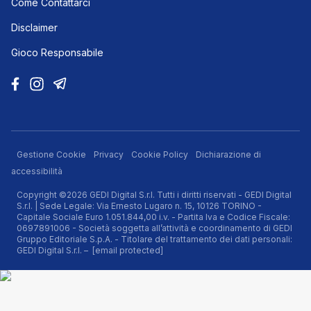
Come Contattarci
Disclaimer
Gioco Responsabile
Gestione Cookie
Privacy
Cookie Policy
Dichiarazione di
accessibilità
Copyright ©2026 GEDI Digital S.r.l. Tutti i diritti riservati - GEDI Digital
S.r.l. | Sede Legale: Via Ernesto Lugaro n. 15, 10126 TORINO -
Capitale Sociale Euro 1.051.844,00 i.v. - Partita Iva e Codice Fiscale:
0697891006 - Società soggetta all’attività e coordinamento di GEDI
Gruppo Editoriale S.p.A. - Titolare del trattamento dei dati personali:
GEDI Digital S.r.l. –
[email protected]