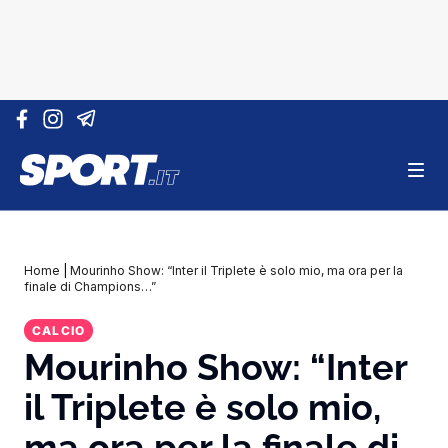
Vai al contenuto
Home
|
Mourinho Show: “Inter il Triplete è solo mio, ma ora per la
finale di Champions…”
CALCIO
Mourinho Show: “Inter
il Triplete è solo mio,
ma ora per la finale di