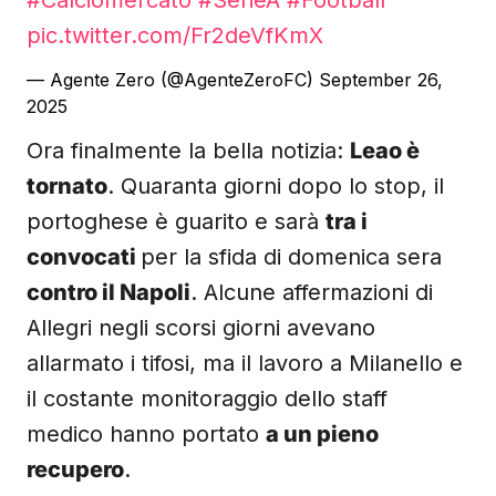
#Calciomercato
#SerieA
#Football
pic.twitter.com/Fr2deVfKmX
— Agente Zero (@AgenteZeroFC)
September 26,
2025
Ora finalmente la bella notizia:
Leao è
tornato
. Quaranta giorni dopo lo stop, il
portoghese è guarito e sarà
tra i
convocati
per la sfida di domenica sera
contro il Napoli
. Alcune affermazioni di
Allegri negli scorsi giorni avevano
allarmato i tifosi, ma il lavoro a Milanello e
il costante monitoraggio dello staff
medico hanno portato
a un pieno
recupero
.