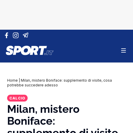
Vai al contenuto
Home
|
Milan, mistero Boniface: supplemento di visite, cosa
potrebbe succedere adesso
CALCIO
Milan, mistero
Boniface:
supplemento di visite,