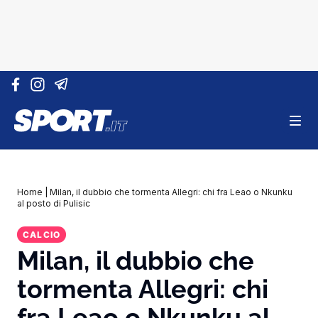
Vai al contenuto
Home
|
Milan, il dubbio che tormenta Allegri: chi fra Leao o Nkunku
al posto di Pulisic
CALCIO
Milan, il dubbio che
tormenta Allegri: chi
fra Leao o Nkunku al