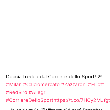
Doccia fredda dal Corriere dello Sport! 🚨
#Milan
#Calciomercato
#Zazzaroni
#Elliott
#RedBird
#Allegri
#CorriereDelloSport
https://t.co/7HCy2MJfgt