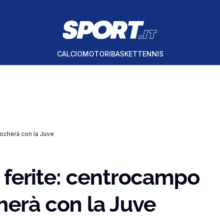
CALCIO
MOTORI
BASKET
TENNIS
iocherà con la Juve
le ferite: centrocampo
herà con la Juve