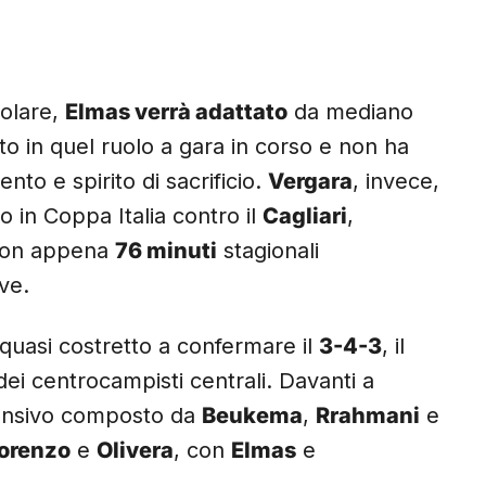
olare,
Elmas verrà adattato
da mediano
to in quel ruolo a gara in corso e non ha
to e spirito di sacrificio.
Vergara
, invece,
to in Coppa Italia contro il
Cagliari
,
 con appena
76 minuti
stagionali
uve.
quasi costretto a confermare il
3-4-3
, il
ei centrocampisti centrali. Davanti a
fensivo composto da
Beukema
,
Rrahmani
e
Lorenzo
e
Olivera
, con
Elmas
e