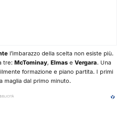
nte
l’imbarazzo della scelta non esiste più.
a tre:
McTominay
,
Elmas
e
Vergara
. Una
bilmente formazione e piano partita. I primi
na maglia dal primo minuto.