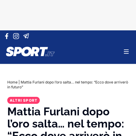
Vai al contenuto
Home
|
Mattia Furlani dopo l’oro salta… nel tempo: “Ecco dove arriverò
in futuro”
ALTRI SPORT
Mattia Furlani dopo
l’oro salta… nel tempo:
“Ecco dove arriverò in