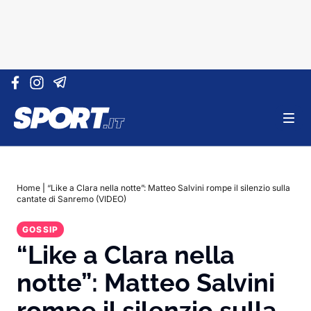
Vai al contenuto
Home
|
“Like a Clara nella notte”: Matteo Salvini rompe il silenzio sulla
cantate di Sanremo (VIDEO)
GOSSIP
“Like a Clara nella
notte”: Matteo Salvini
rompe il silenzio sulla