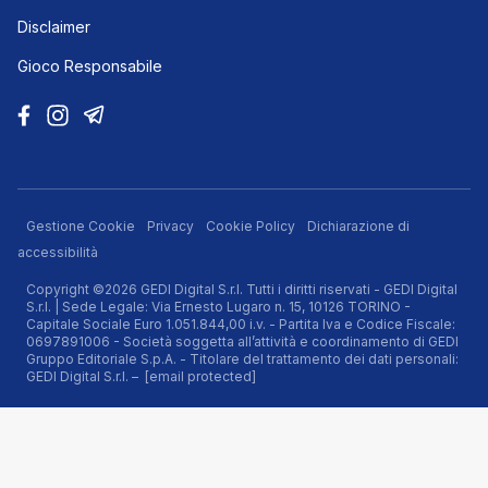
Disclaimer
Gioco Responsabile
Gestione Cookie
Privacy
Cookie Policy
Dichiarazione di
accessibilità
Copyright ©2026 GEDI Digital S.r.l. Tutti i diritti riservati - GEDI Digital
S.r.l. | Sede Legale: Via Ernesto Lugaro n. 15, 10126 TORINO -
Capitale Sociale Euro 1.051.844,00 i.v. - Partita Iva e Codice Fiscale:
0697891006 - Società soggetta all’attività e coordinamento di GEDI
Gruppo Editoriale S.p.A. - Titolare del trattamento dei dati personali:
GEDI Digital S.r.l. –
[email protected]