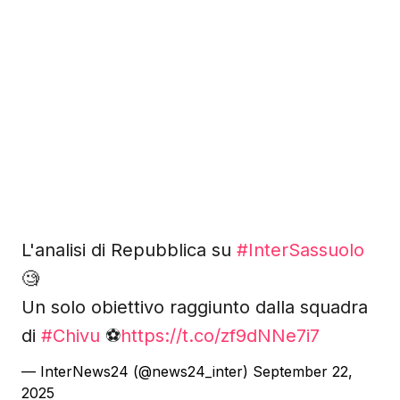
L'analisi di Repubblica su
#InterSassuolo
🧐
Un solo obiettivo raggiunto dalla squadra
di
#Chivu
⚽️
https://t.co/zf9dNNe7i7
— InterNews24 (@news24_inter)
September 22,