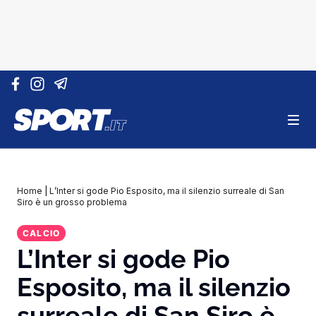
Vai al contenuto
Home
|
L’Inter si gode Pio Esposito, ma il silenzio surreale di San
Siro è un grosso problema
CALCIO
L’Inter si gode Pio
Esposito, ma il silenzio
surreale di San Siro è